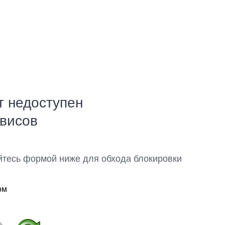
т недоступен
рвисов
йтесь формой ниже для обхода блокировки
ом