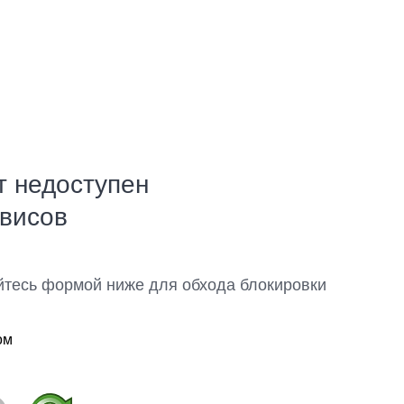
т недоступен
рвисов
йтесь формой ниже для обхода блокировки
ом