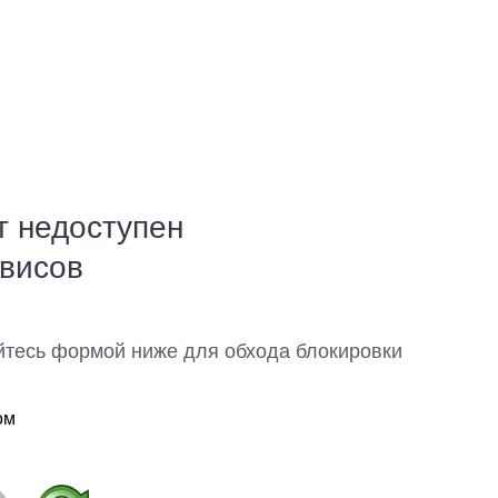
т недоступен
рвисов
йтесь формой ниже для обхода блокировки
ом