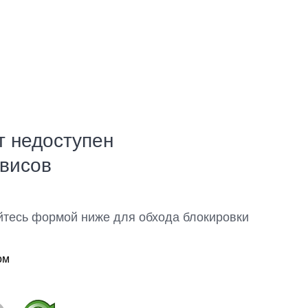
т недоступен
рвисов
йтесь формой ниже для обхода блокировки
ом