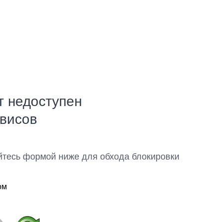
т недоступен
рвисов
йтесь формой ниже для обхода блокировки
ом