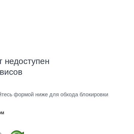
т недоступен
рвисов
йтесь формой ниже для обхода блокировки
ом