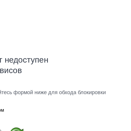
т недоступен
рвисов
йтесь формой ниже для обхода блокировки
ом