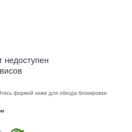
т недоступен
рвисов
йтесь формой ниже для обхода блокировки
ом