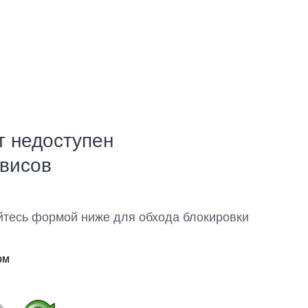
т недоступен
рвисов
йтесь формой ниже для обхода блокировки
ом