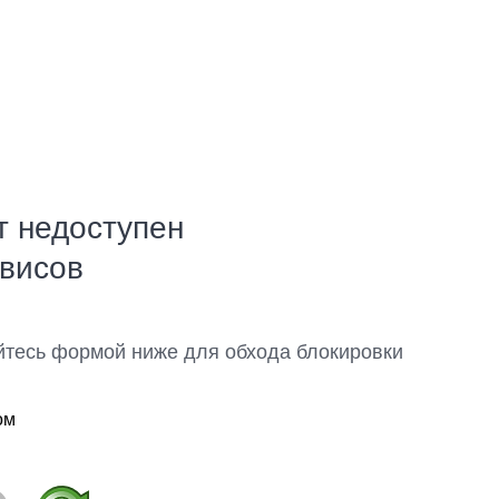
т недоступен
рвисов
йтесь формой ниже для обхода блокировки
ом