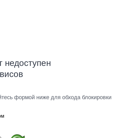
т недоступен
рвисов
йтесь формой ниже для обхода блокировки
ом