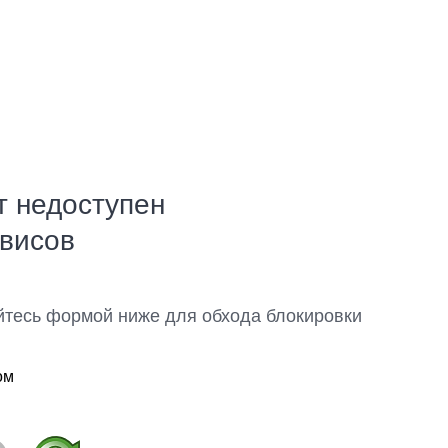
т недоступен
рвисов
йтесь формой ниже для обхода блокировки
ом