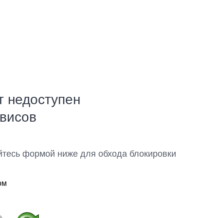
т недоступен
рвисов
йтесь формой ниже для обхода блокировки
ом