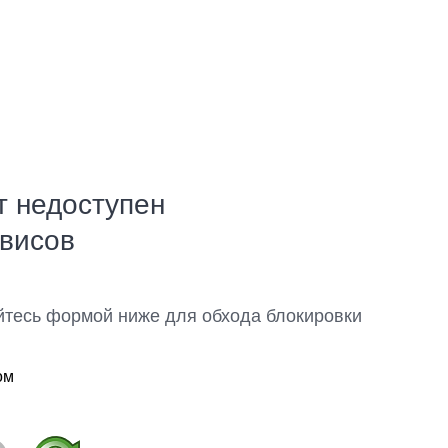
т недоступен
рвисов
йтесь формой ниже для обхода блокировки
ом