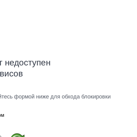
т недоступен
рвисов
йтесь формой ниже для обхода блокировки
ом