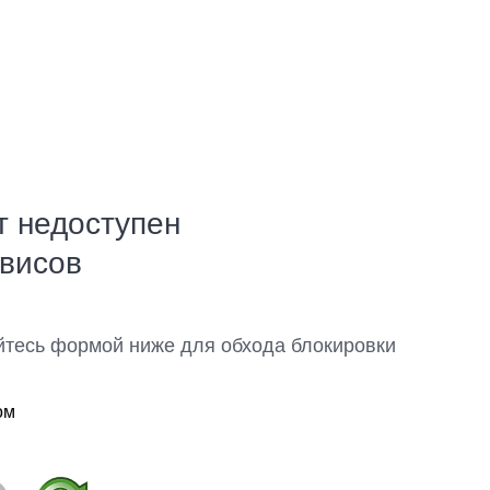
т недоступен
рвисов
йтесь формой ниже для обхода блокировки
ом