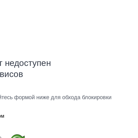
т недоступен
рвисов
йтесь формой ниже для обхода блокировки
ом