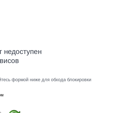
т недоступен
рвисов
йтесь формой ниже для обхода блокировки
ом