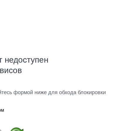
т недоступен
рвисов
йтесь формой ниже для обхода блокировки
ом