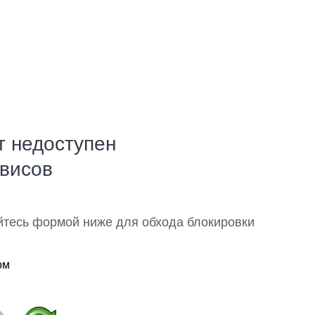
т недоступен
рвисов
йтесь формой ниже для обхода блокировки
ом