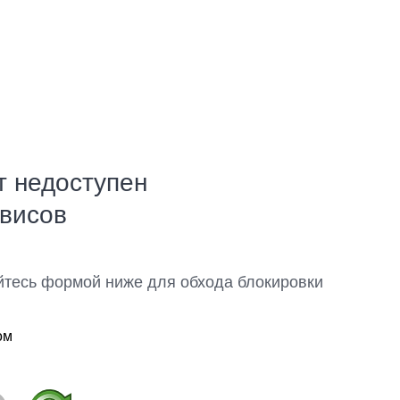
т недоступен
рвисов
йтесь формой ниже для обхода блокировки
ом