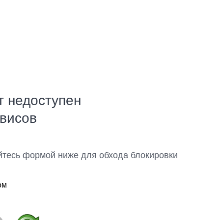
т недоступен
рвисов
йтесь формой ниже для обхода блокировки
ом