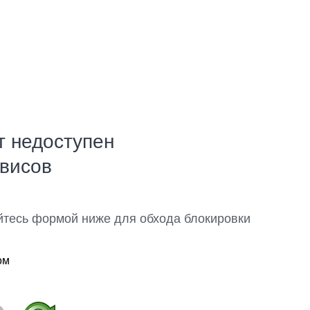
т недоступен
рвисов
йтесь формой ниже для обхода блокировки
ом