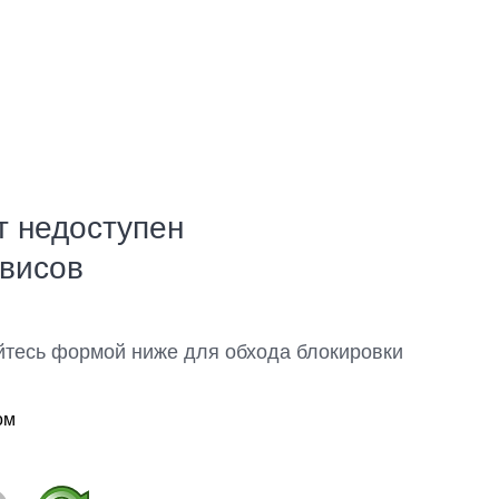
т недоступен
рвисов
йтесь формой ниже для обхода блокировки
ом